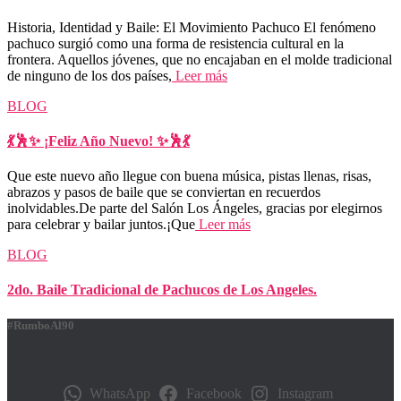
Historia, Identidad y Baile: El Movimiento Pachuco El fenómeno
pachuco surgió como una forma de resistencia cultural en la
frontera. Aquellos jóvenes, que no encajaban en el molde tradicional
de ninguno de los dos países,
Leer más
BLOG
💃🕺✨ ¡Feliz Año Nuevo! ✨🕺💃
Que este nuevo año llegue con buena música, pistas llenas, risas,
abrazos y pasos de baile que se conviertan en recuerdos
inolvidables.De parte del Salón Los Ángeles, gracias por elegirnos
para celebrar y bailar juntos.¡Que
Leer más
BLOG
2do. Baile Tradicional de Pachucos de Los Angeles.
#RumboAl90
WhatsApp
Facebook
Instagram